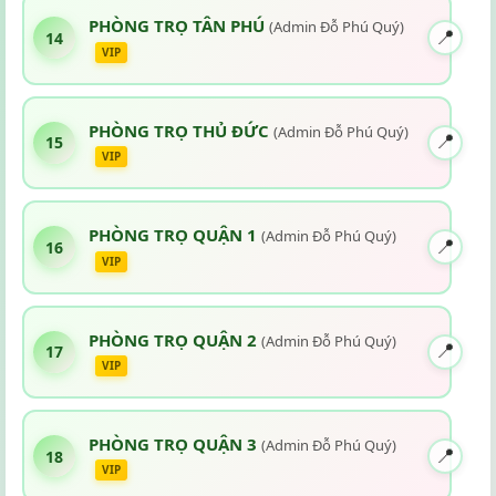
PHÒNG TRỌ TÂN PHÚ
Admin Đỗ Phú Quý
📍
14
VIP
PHÒNG TRỌ THỦ ĐỨC
Admin Đỗ Phú Quý
📍
15
VIP
PHÒNG TRỌ QUẬN 1
Admin Đỗ Phú Quý
📍
16
VIP
PHÒNG TRỌ QUẬN 2
Admin Đỗ Phú Quý
📍
17
VIP
PHÒNG TRỌ QUẬN 3
Admin Đỗ Phú Quý
📍
18
VIP