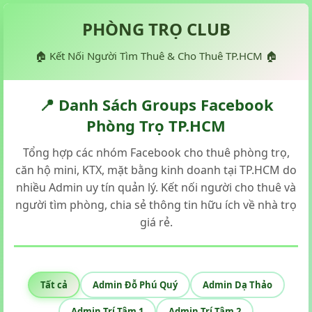
PHÒNG TRỌ CLUB
🏠 Kết Nối Người Tìm Thuê & Cho Thuê TP.HCM 🏠
📍 Danh Sách Groups Facebook
Phòng Trọ TP.HCM
Tổng hợp các nhóm Facebook cho thuê phòng trọ,
căn hộ mini, KTX, mặt bằng kinh doanh tại TP.HCM do
nhiều Admin uy tín quản lý. Kết nối người cho thuê và
người tìm phòng, chia sẻ thông tin hữu ích về nhà trọ
giá rẻ.
Tất cả
Admin Đỗ Phú Quý
Admin Dạ Thảo
Admin Trí Tâm 1
Admin Trí Tâm 2